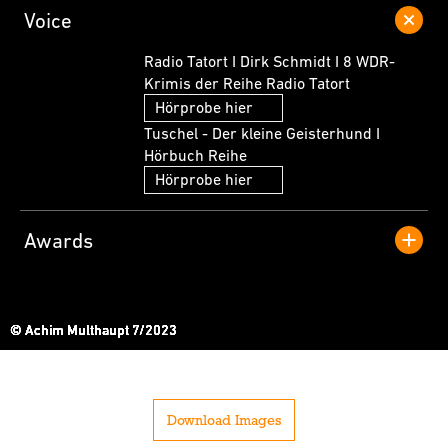
Voice
Radio Tatort I Dirk Schmidt I 8 WDR-
Krimis der Reihe Radio Tatort
Hörprobe hier
Tuschel - Der kleine Geisterhund I
Hörbuch Reihe
Hörprobe hier
Awards
© Achim Multhaupt 7/2023
© Achim Multhaupt 7/2023
© Achim Multhaupt
© Achim Multhaupt
© Achim Multhaupt 7/2023
© Achim Multhaupt 7/2023
© Achim Multhaupt 7/2023
© Achim Multhaupt 7/2023
© Achim Multhaupt 7/2023
© Achim Multhaupt 7/2023
Download Images