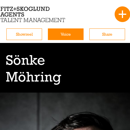
Showreel
Voice
Share
Sönke
Möhring