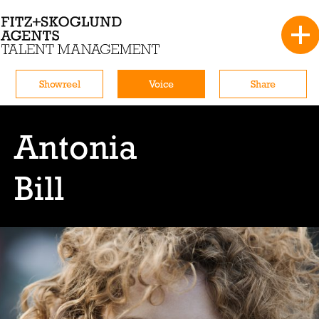
Showreel
Voice
Share
Antonia
Bill